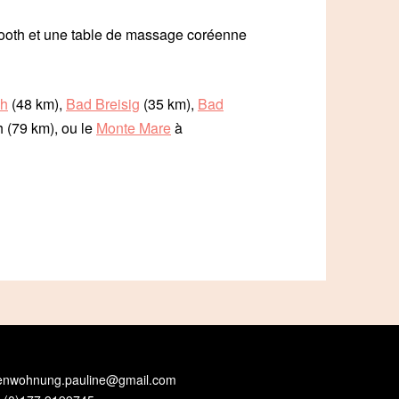
tooth et une table de massage coréenne
ch
(48 km),
Bad Breisig
(35 km),
Bad
 (79 km), ou le
Monte Mare
à
ienwohnung.pauline@gmail.com