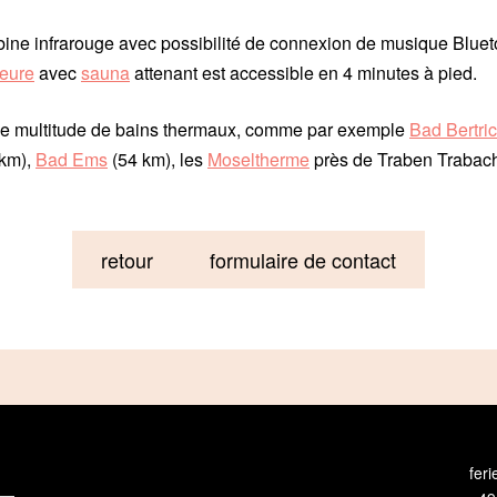
bine infrarouge avec possibilité de connexion de musique Blue
ieure
avec
sauna
attenant est accessible en 4 minutes à pied.
une multitude de bains thermaux, comme par exemple
Bad Bertri
km),
Bad Ems
(54 km), les
Moseltherme
près de Traben Trabach
retour
formulaire de contact
fer